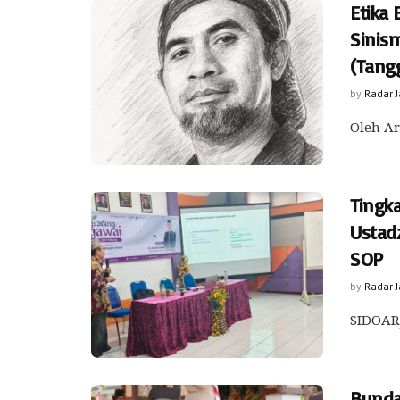
Etika 
Sinis
(Tang
by
Radar 
Oleh Ar
Tingk
Ustad
SOP
by
Radar 
SIDOARJ
Bunda