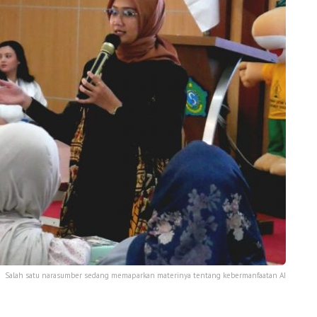
Salah satu narasumber sedang memaparkan materinya tentang kebermanfaatan AI