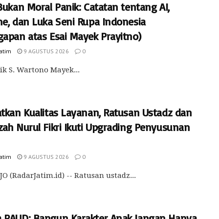
Bukan Moral Panik: Catatan tentang AI,
me, dan Luka Seni Rupa Indonesia
gapan atas Esai Mayek Prayitno)
Jatim
9 AGUSTUS 2026
0
ik S. Wartono Mayek...
atkan Kualitas Layanan, Ratusan Ustadz dan
zah Nurul Fikri Ikuti Upgrading Penyusunan
Jatim
9 AGUSTUS 2026
0
O (RadarJatim.id) -- Ratusan ustadz...
 PAUD: Bangun Karakter Anak Jangan Hanya