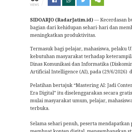
VIEWS
SIDOARJO (RadarJatim.id)
— Kecerdasan buat
bagian dari kehidupan sehari-hari dan memb
meningkatkan produktivitas.
Termasuk bagi pelajar, mahasiswa, pelaku 
kebutuhan masyarakat terhadap keterampilan
Dinas Komunikasi dan Informatika (Diskomin
Artificial Intelligence (AI), pada (29/6/2026)
Pelatihan bertajuk “Mastering AI: Jadi Conte
Era Digital” itu diselenggarakan secara grati
mulai masyarakat umum, pelajar, mahasisw
terbuka.
Selama sehari penuh, peserta mendapatkan
membuat konten digital, mengembangkan s