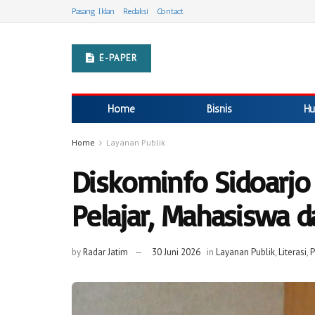
Pasang Iklan
Redaksi
Contact
E-PAPER
Home
Bisnis
Hu
Home
Layanan Publik
Diskominfo Sidoarjo 
Pelajar, Mahasiswa 
by
Radar Jatim
30 Juni 2026
in
Layanan Publik
,
Literasi
,
P