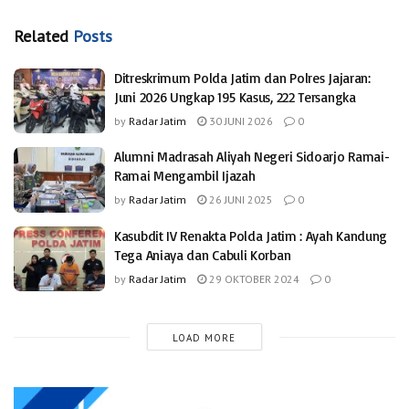
Related
Posts
Ditreskrimum Polda Jatim dan Polres Jajaran:
Juni 2026 Ungkap 195 Kasus, 222 Tersangka
by
Radar Jatim
30 JUNI 2026
0
Alumni Madrasah Aliyah Negeri Sidoarjo Ramai-
Ramai Mengambil Ijazah
by
Radar Jatim
26 JUNI 2025
0
Kasubdit IV Renakta Polda Jatim : Ayah Kandung
Tega Aniaya dan Cabuli Korban
by
Radar Jatim
29 OKTOBER 2024
0
LOAD MORE