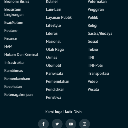
Ekonomi Bisnis
Kuliner
Peternakan
Ekosistem
Lain-Lain
Pinggiran
Lingkungan
Layanan Publik
Politik
Esai/Kolom
Lifestyle
Religi
Feature
Literasi
Sastra/Budaya
Finance
Nasional
Sosial
HAM
Olah Raga
Tekno
Hukum Dan Kriminal
Ormas
TNI
Infrastruktur
Otomotif
TNI-Polri
Kamtibmas
Pariwisata
Transportasi
Kemenkumham
Pemerintahan
Video
Kesehatan
Pendidikan
Wisata
Ketenagakerjaan
Peristiwa
Kami Juga Hadir Disini