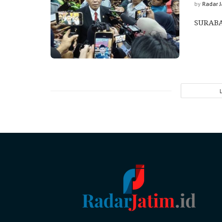
by
Radar 
SURABAY