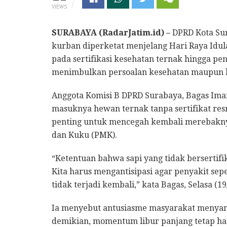
VIEWS
SURABAYA (RadarJatim.id) –
DPRD Kota Su
kurban diperketat menjelang Hari Raya Idul
pada sertifikasi kesehatan ternak hingga pe
menimbulkan persoalan kesehatan maupun 
Anggota Komisi B DPRD Surabaya, Bagas Ima
masuknya hewan ternak tanpa sertifikat res
penting untuk mencegah kembali merebakny
dan Kuku (PMK).
“Ketentuan bahwa sapi yang tidak bersertifik
Kita harus mengantisipasi agar penyakit se
tidak terjadi kembali,” kata Bagas, Selasa (19
Ia menyebut antusiasme masyarakat menyamb
demikian, momentum libur panjang tetap harus