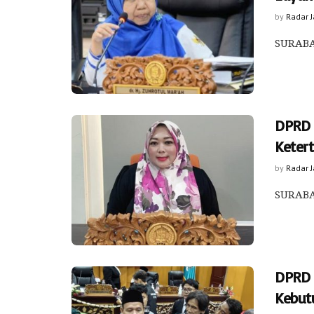
by
Radar 
SURABAY
DPRD 
Keter
by
Radar 
SURABA
DPRD M
Kebut