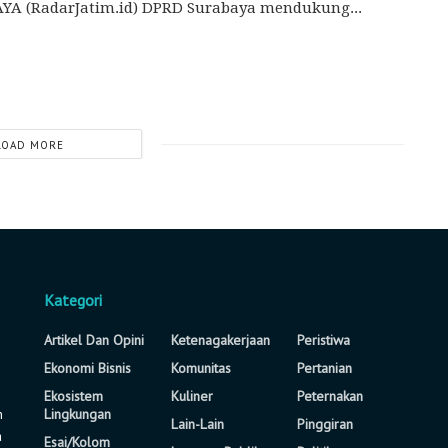
YA (RadarJatim.id) DPRD Surabaya mendukung...
LOAD MORE
Kategori
Artikel Dan Opini
Ketenagakerjaan
Peristiwa
Ekonomi Bisnis
Komunitas
Pertanian
Ekosistem
Kuliner
Peternakan
n
Lingkungan
Lain-Lain
Pinggiran
a
Esai/Kolom