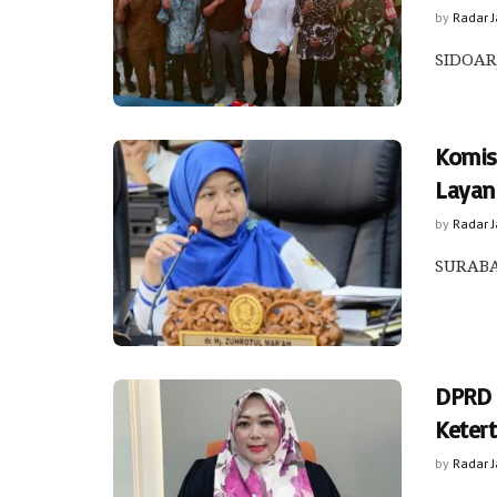
by
Radar 
SIDOARJ
Komis
Layan
by
Radar 
SURABAY
DPRD 
Keter
by
Radar 