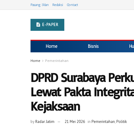
Pasang Iklan
Redaksi
Contact
E-PAPER
Home
Bisnis
Hu
Home
Pemerintahan
DPRD Surabaya Perku
Lewat Pakta Integri
Kejaksaan
by
Radar Jatim
21 Mei 2026
in
Pemerintahan
,
Politik