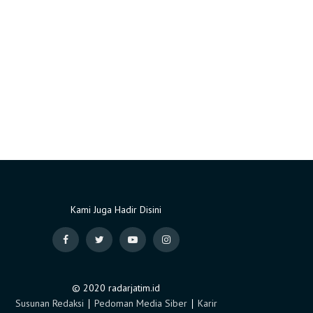
Kami Juga Hadir Disini
© 2020 radarjatim.id
Susunan Redaksi
∣
Pedoman Media Siber
∣
Karir