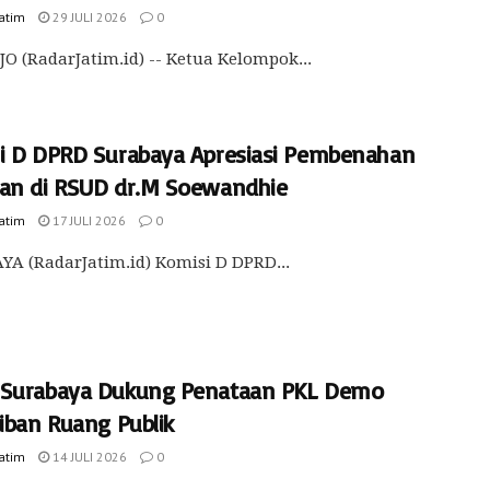
Jatim
29 JULI 2026
0
O (RadarJatim.id) -- Ketua Kelompok...
i D DPRD Surabaya Apresiasi Pembenahan
an di RSUD dr.M Soewandhie
Jatim
17 JULI 2026
0
A (RadarJatim.id) Komisi D DPRD...
Surabaya Dukung Penataan PKL Demo
tiban Ruang Publik
Jatim
14 JULI 2026
0