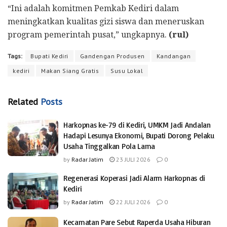
“Ini adalah komitmen Pemkab Kediri dalam
meningkatkan kualitas gizi siswa dan meneruskan
program pemerintah pusat,” ungkapnya.
(rul)
Tags:
Bupati Kediri
Gandengan Produsen
Kandangan
kediri
Makan Siang Gratis
Susu Lokal
Related
Posts
Harkopnas ke-79 di Kediri, UMKM Jadi Andalan
Hadapi Lesunya Ekonomi, Bupati Dorong Pelaku
Usaha Tinggalkan Pola Lama
by
Radar Jatim
23 JULI 2026
0
Regenerasi Koperasi Jadi Alarm Harkopnas di
Kediri
by
Radar Jatim
22 JULI 2026
0
Kecamatan Pare Sebut Raperda Usaha Hiburan