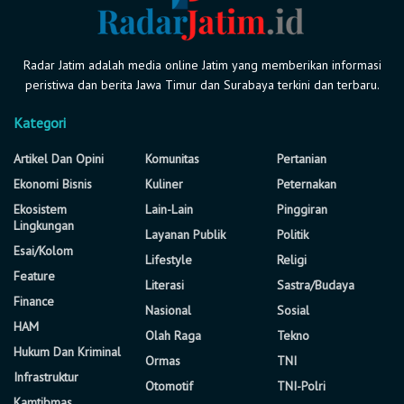
Radar Jatim adalah media online Jatim yang memberikan informasi
peristiwa dan berita Jawa Timur dan Surabaya terkini dan terbaru.
Kategori
Artikel Dan Opini
Komunitas
Pertanian
Ekonomi Bisnis
Kuliner
Peternakan
Ekosistem
Lain-Lain
Pinggiran
Lingkungan
Layanan Publik
Politik
Esai/Kolom
Lifestyle
Religi
Feature
Literasi
Sastra/Budaya
Finance
Nasional
Sosial
HAM
Olah Raga
Tekno
Hukum Dan Kriminal
Ormas
TNI
Infrastruktur
Otomotif
TNI-Polri
Kamtibmas