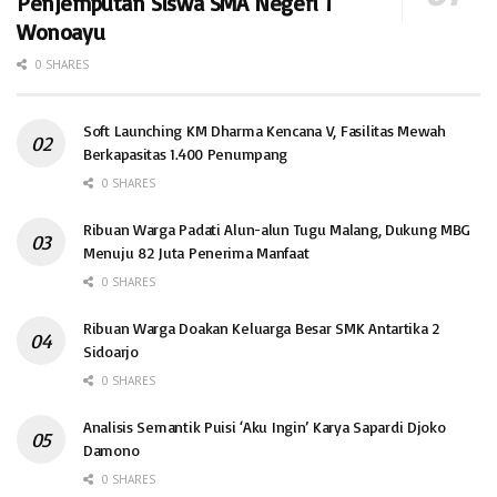
Penjemputan Siswa SMA Negeri 1
Wonoayu
0 SHARES
Soft Launching KM Dharma Kencana V, Fasilitas Mewah
Berkapasitas 1.400 Penumpang
0 SHARES
Ribuan Warga Padati Alun-alun Tugu Malang, Dukung MBG
Menuju 82 Juta Penerima Manfaat
0 SHARES
Ribuan Warga Doakan Keluarga Besar SMK Antartika 2
Sidoarjo
0 SHARES
Analisis Semantik Puisi ‘Aku Ingin’ Karya Sapardi Djoko
Damono
0 SHARES