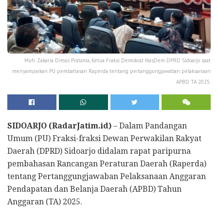
Muh. Zakaria Dimas Pratama, Ketua Fraksi Demokrat NasDem DPRD Sidoarjo saat
menyampaikan PU pembahasan Raperda tentang pertanggungjawaban pelaksanaan
APBD TA 2025.
SIDOARJO (RadarJatim.id)
– Dalam Pandangan
Umum (PU) Fraksi-fraksi Dewan Perwakilan Rakyat
Daerah (DPRD) Sidoarjo didalam rapat paripurna
pembahasan Rancangan Peraturan Daerah (Raperda)
tentang Pertanggungjawaban Pelaksanaan Anggaran
Pendapatan dan Belanja Daerah (APBD) Tahun
Anggaran (TA) 2025.