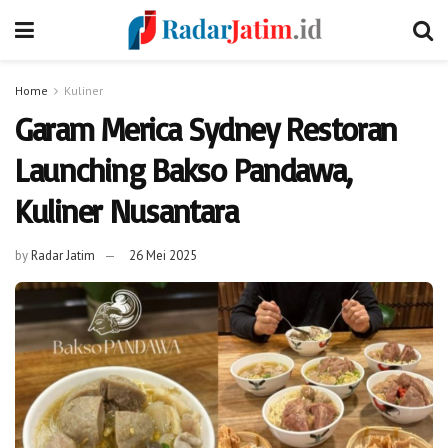
Home
Kuliner
Garam Merica Sydney Restoran
Launching Bakso Pandawa,
Kuliner Nusantara
by
Radar Jatim
26 Mei 2025