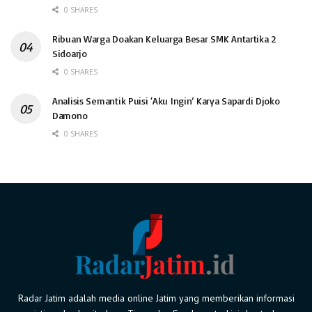
0 SHARES
Ribuan Warga Doakan Keluarga Besar SMK Antartika 2
Sidoarjo
0 SHARES
Analisis Semantik Puisi ‘Aku Ingin’ Karya Sapardi Djoko
Damono
0 SHARES
Radar Jatim adalah media online Jatim yang memberikan informasi