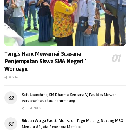
Tangis Haru Mewarnai Suasana
Penjemputan Siswa SMA Negeri 1
Wonoayu
0 SHARES
Soft Launching KM Dharma Kencana V, Fasilitas Mewah
Berkapasitas 1.400 Penumpang
0 SHARES
Ribuan Warga Padati Alun-alun Tugu Malang, Dukung MBG
Menuju 82 Juta Penerima Manfaat