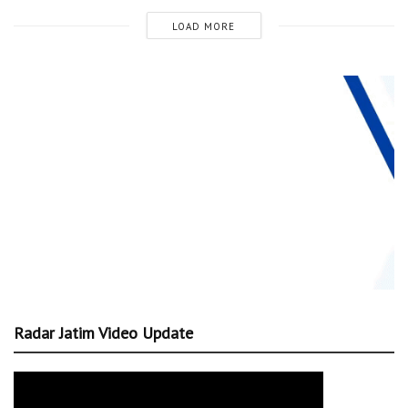
LOAD MORE
Radar Jatim Video Update