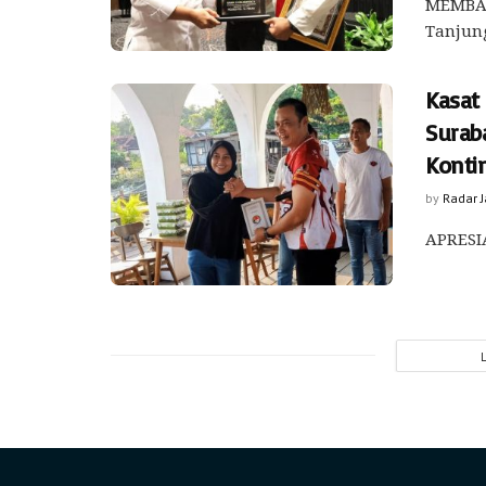
MEMBAN
Tanjung
Kasat
Surab
Konti
by
Radar 
APRESIA