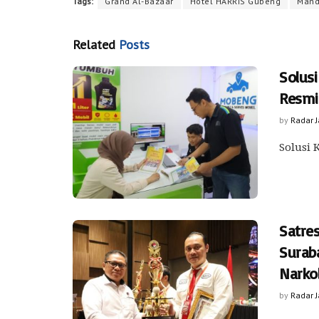
Tags:
Grand Al-Bazaar
Hotel HARRIS Gubeng
Mand
Related
Posts
Solus
Resmi
by
Radar 
Solusi 
Satre
Surab
Narko
by
Radar 