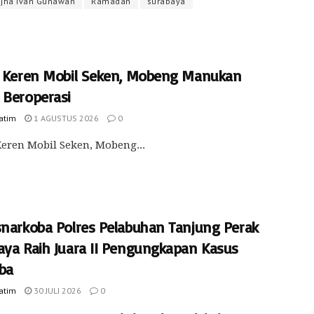
jha Ivan Gunawan
Ramadan
surabaya
i Keren Mobil Seken, Mobeng Manukan
 Beroperasi
Jatim
1 AGUSTUS 2026
0
Keren Mobil Seken, Mobeng...
snarkoba Polres Pelabuhan Tanjung Perak
aya Raih Juara II Pengungkapan Kasus
ba
Jatim
30 JULI 2026
0