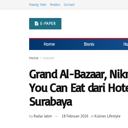
Pasang Iklan
Redaksi
Contact
E-PAPER
Home
Bisnis
Hu
Home
Kuliner
Grand Al-Bazaar, Ni
You Can Eat dari Ho
Surabaya
by
Radar Jatim
18 Februari 2026
in
Kuliner
,
Lifestyle