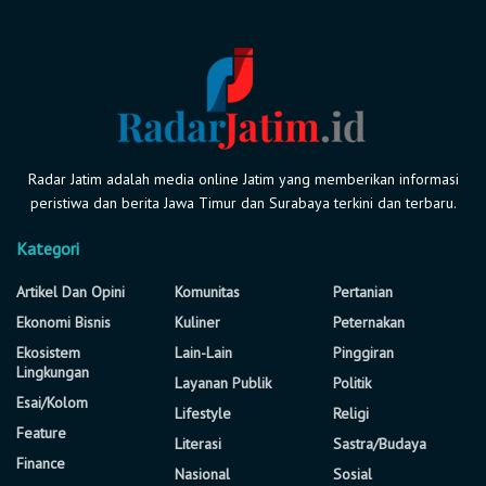
Radar Jatim adalah media online Jatim yang memberikan informasi
peristiwa dan berita Jawa Timur dan Surabaya terkini dan terbaru.
Kategori
Artikel Dan Opini
Komunitas
Pertanian
Ekonomi Bisnis
Kuliner
Peternakan
Ekosistem
Lain-Lain
Pinggiran
Lingkungan
Layanan Publik
Politik
Esai/Kolom
Lifestyle
Religi
Feature
Literasi
Sastra/Budaya
Finance
Nasional
Sosial