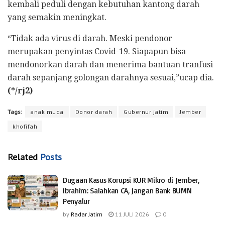
kembali peduli dengan kebutuhan kantong darah
yang semakin meningkat.
“Tidak ada virus di darah. Meski pendonor
merupakan penyintas Covid-19. Siapapun bisa
mendonorkan darah dan menerima bantuan tranfusi
darah sepanjang golongan darahnya sesuai,”ucap dia.
(*/rj2)
Tags:
anak muda
Donor darah
Gubernur jatim
Jember
khofifah
Related
Posts
Dugaan Kasus Korupsi KUR Mikro di Jember,
Ibrahim: Salahkan CA, Jangan Bank BUMN
Penyalur
by
Radar Jatim
11 JULI 2026
0