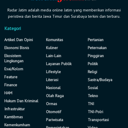
Radar Jatim adalah media online Jatim yang memberikan informasi
peristiwa dan berita Jawa Timur dan Surabaya terkini dan terbaru.
Kategori
Artikel Dan Opini
Komunitas
Pertanian
Ekonomi Bisnis
Kuliner
Peternakan
Ekosistem
Lain-Lain
Pinggiran
Lingkungan
Layanan Publik
Politik
Esai/Kolom
Lifestyle
Religi
Feature
Literasi
Sastra/Budaya
Finance
Nasional
Sosial
HAM
Olah Raga
Tekno
Hukum Dan Kriminal
Ormas
TNI
Infrastruktur
Otomotif
TNI-Polri
Kamtibmas
Pariwisata
Transportasi
Kemenkumham
Pemerintahan
Video