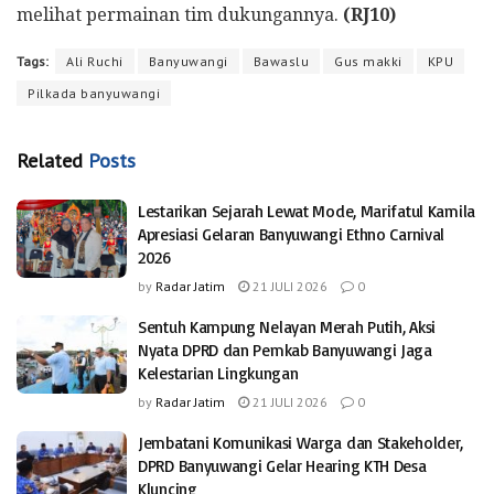
melihat permainan tim dukungannya.
(RJ10)
Tags:
Ali Ruchi
Banyuwangi
Bawaslu
Gus makki
KPU
Pilkada banyuwangi
Related
Posts
Lestarikan Sejarah Lewat Mode, Marifatul Kamila
Apresiasi Gelaran Banyuwangi Ethno Carnival
2026
by
Radar Jatim
21 JULI 2026
0
Sentuh Kampung Nelayan Merah Putih, Aksi
Nyata DPRD dan Pemkab Banyuwangi Jaga
Kelestarian Lingkungan
by
Radar Jatim
21 JULI 2026
0
Jembatani Komunikasi Warga dan Stakeholder,
DPRD Banyuwangi Gelar Hearing KTH Desa
Kluncing