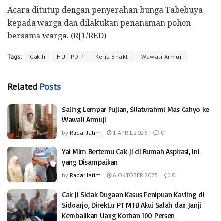
Acara ditutup dengan penyerahan bunga Tabebuya
kepada warga dan dilakukan penanaman pohon
bersama warga. (RJ1/RED)
Tags:
Cak Ji
HUT PDIP
Kerja Bhakti
Wawali Armuji
Related
Posts
Saling Lempar Pujian, Silaturahmi Mas Cahyo ke
Wawali Armuji
by
Radar Jatim
1 APRIL 2026
0
Yai Mim Bertemu Cak Ji di Rumah Aspirasi, Ini
yang Disampaikan
by
Radar Jatim
6 OKTOBER 2025
0
Cak Ji Sidak Dugaan Kasus Penipuan Kavling di
Sidoarjo, Direktur PT MTB Akui Salah dan Janji
Kembalikan Uang Korban 100 Persen