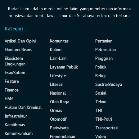
Radar Jatim adalah media online Jatim yang memberikan informasi
peristiwa dan berita Jawa Timur dan Surabaya terkini dan terbaru.
Kategori
Artikel Dan Opini
Komunitas
Pertanian
Ekonomi Bisnis
Kuliner
Peternakan
Ekosistem
Lain-Lain
Pinggiran
Lingkungan
Layanan Publik
Politik
Esai/Kolom
Lifestyle
Religi
Feature
Literasi
Sastra/Budaya
Finance
Nasional
Sosial
HAM
Olah Raga
Tekno
Hukum Dan Kriminal
Ormas
TNI
Infrastruktur
Otomotif
TNI-Polri
Kamtibmas
Pariwisata
Transportasi
Kemenkumham
Pemerintahan
Video