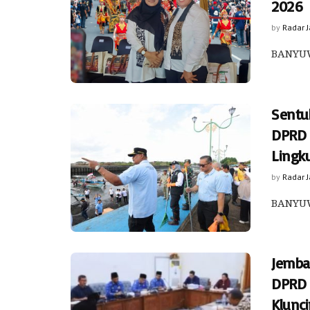
2026
by
Radar 
​BANYU
Sentu
DPRD 
Lingk
by
Radar 
BANYUW
Jemba
DPRD 
Klunc