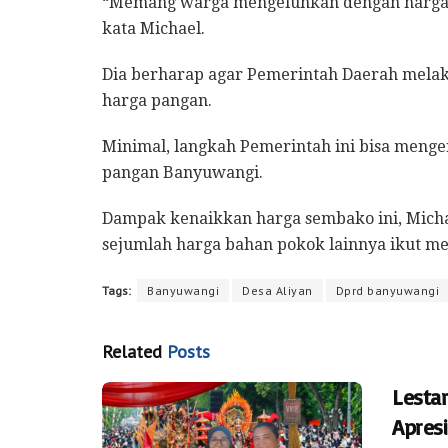
“Memang warga mengeluhkan dengan harga g
kata Michael.
Dia berharap agar Pemerintah Daerah melaku
harga pangan.
Minimal, langkah Pemerintah ini bisa mengen
pangan Banyuwangi.
Dampak kenaikkan harga sembako ini, Micha
sejumlah harga bahan pokok lainnya ikut me
Tags:
Banyuwangi
Desa Aliyan
Dprd banyuwangi
Related
Posts
Lesta
Apres