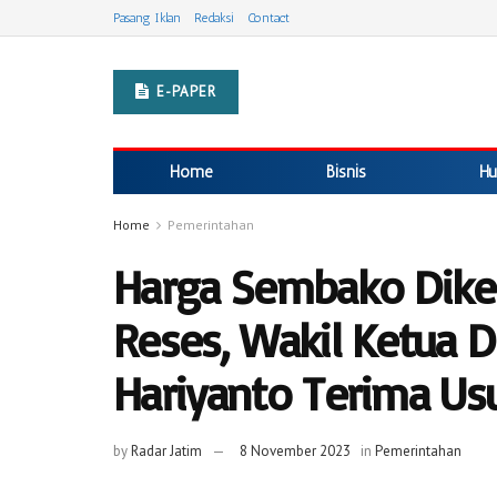
Pasang Iklan
Redaksi
Contact
E-PAPER
Home
Bisnis
Hu
Home
Pemerintahan
Harga Sembako Dike
Reses, Wakil Ketua 
Hariyanto Terima Usu
by
Radar Jatim
8 November 2023
in
Pemerintahan