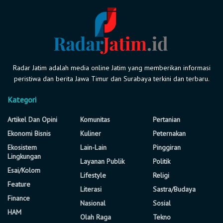
Radar Jatim adalah media online Jatim yang memberikan informasi
peristiwa dan berita Jawa Timur dan Surabaya terkini dan terbaru.
Kategori
Artikel Dan Opini
Komunitas
Pertanian
Ekonomi Bisnis
Kuliner
Peternakan
Ekosistem
Lain-Lain
Pinggiran
Lingkungan
Layanan Publik
Politik
Esai/Kolom
Lifestyle
Religi
Feature
Literasi
Sastra/Budaya
Finance
Nasional
Sosial
HAM
Olah Raga
Tekno