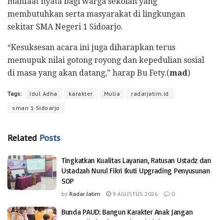
manfaat nyata bagi warga sekolah yang
membutuhkan serta masyarakat di lingkungan
sekitar SMA Negeri 1 Sidoarjo.
“Kesuksesan acara ini juga diharapkan terus
memupuk nilai gotong royong dan kepedulian sosial
di masa yang akan datang,” harap Bu Fety.(
mad
)
Tags:
Idul Adha
karakter
Mulia
radarjatim.id
sman 1 Sidoarjo
Related
Posts
Tingkatkan Kualitas Layanan, Ratusan Ustadz dan
Ustadzah Nurul Fikri Ikuti Upgrading Penyusunan
SOP
by
Radar Jatim
9 AGUSTUS 2026
0
Bunda PAUD: Bangun Karakter Anak Jangan