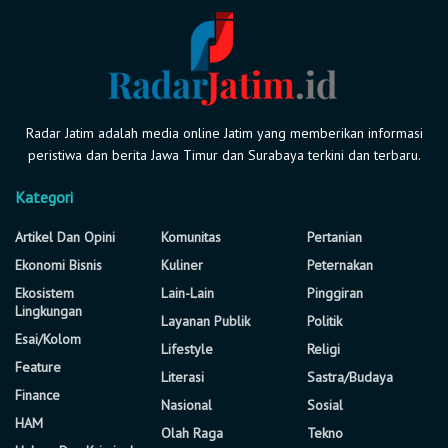
Radar Jatim adalah media online Jatim yang memberikan informasi
peristiwa dan berita Jawa Timur dan Surabaya terkini dan terbaru.
Kategori
Artikel Dan Opini
Komunitas
Pertanian
Ekonomi Bisnis
Kuliner
Peternakan
Ekosistem
Lain-Lain
Pinggiran
Lingkungan
Layanan Publik
Politik
Esai/Kolom
Lifestyle
Religi
Feature
Literasi
Sastra/Budaya
Finance
Nasional
Sosial
HAM
Olah Raga
Tekno