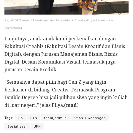
K
epala SMA Negeri 1 Gedangan dan Perwakilan ITS saat saling tukar menukar
cinderamata
Lanjutnya, anak-anak kami perkenalkan dengan
Fakultasi Creabiz (Fakultasi Desain Kreatif dan Bisnis
Digital), dengan Jurusan Manajemen Bisnis, Bisnis
Digital, Desain Komunikasi Visual, termasuk juga
jurusan Desain Produk.
“Semuanya dapat pilih bagi Gen Z yang ingin
berkarier di bidang Creativ. Termasuk Program
Double Degree bisa jadi pilihan siwa yang ingin kuliah
di luar negeri,” jelas Ellya.(
mad
)
Tags:
ITS
PTN
radarjatim.id
SMAN 1 Gedangan
Sosialisasi
UPN