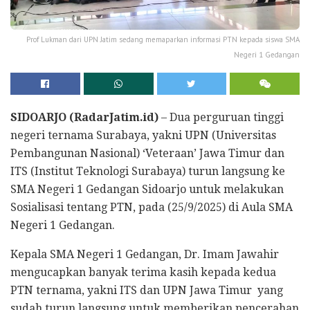
Prof Lukman dari UPN Jatim sedang memaparkan informasi PTN kepada siswa SMA
Negeri 1 Gedangan
SIDOARJO (RadarJatim.id)
– Dua perguruan tinggi
negeri ternama Surabaya, yakni UPN (Universitas
Pembangunan Nasional) ‘Veteraan’ Jawa Timur dan
ITS (Institut Teknologi Surabaya) turun langsung ke
SMA Negeri 1 Gedangan Sidoarjo untuk melakukan
Sosialisasi tentang PTN, pada (25/9/2025) di Aula SMA
Negeri 1 Gedangan.
Kepala SMA Negeri 1 Gedangan, Dr. Imam Jawahir
mengucapkan banyak terima kasih kepada kedua
PTN ternama, yakni ITS dan UPN Jawa Timur yang
sudah turun langsung untuk memberikan pencerahan