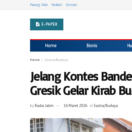
Pasang Iklan
Redaksi
Contact
E-PAPER
Home
Bisnis
Hu
Home
Sastra/Budaya
Jelang Kontes Band
Gresik Gelar Kirab B
by
Radar Jatim
16 Maret 2026
in
Sastra/Budaya