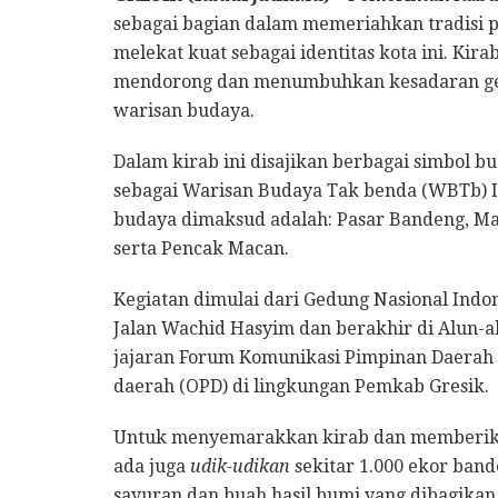
sebagai bagian dalam memeriahkan tradisi 
melekat kuat sebagai identitas kota ini. Kir
mendorong dan menumbuhkan kesadaran gen
warisan budaya.
Dalam kirab ini disajikan berbagai simbol bu
sebagai Warisan Budaya Tak benda (WBTb) 
budaya dimaksud adalah: Pasar Bandeng, Ma
serta Pencak Macan.
Kegiatan dimulai dari Gedung Nasional Indon
Jalan Wachid Hasyim dan berakhir di Alun-alu
jajaran Forum Komunikasi Pimpinan Daerah (
daerah (OPD) di lingkungan Pemkab Gresik.
Untuk menyemarakkan kirab dan memberika
ada juga
udik-udikan
sekitar 1.000 ekor band
sayuran dan buah hasil bumi yang dibagikan 