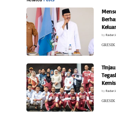
Menso
Berha
Kelua
by
Radar 
GRESIK 
Tinjau
Tegas
Kemis
by
Radar 
GRESIK 