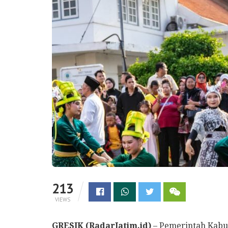
213
VIEWS
GRESIK (RadarJatim.id)
– Pemerintah Kabu