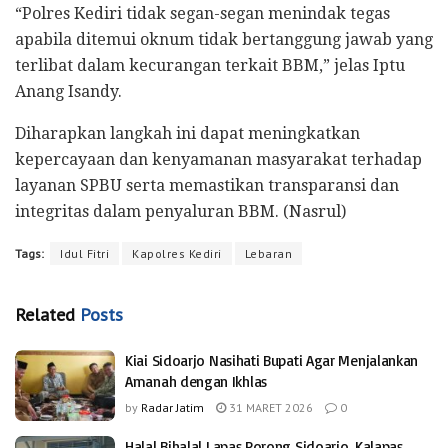
“Polres Kediri tidak segan-segan menindak tegas
apabila ditemui oknum tidak bertanggung jawab yang
terlibat dalam kecurangan terkait BBM,” jelas Iptu
Anang Isandy.
Diharapkan langkah ini dapat meningkatkan
kepercayaan dan kenyamanan masyarakat terhadap
layanan SPBU serta memastikan transparansi dan
integritas dalam penyaluran BBM. (Nasrul)
Tags:
Idul Fitri
Kapolres Kediri
Lebaran
Related
Posts
Kiai Sidoarjo Nasihati Bupati Agar Menjalankan
Amanah dengan Ikhlas
by
Radar Jatim
31 MARET 2026
0
Halal Bihalal Lapas Porong Sidoarjo, Kalapas