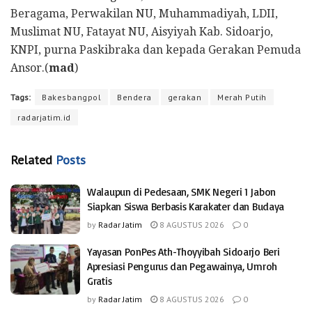
Beragama, Perwakilan NU, Muhammadiyah, LDII,
Muslimat NU, Fatayat NU, Aisyiyah Kab. Sidoarjo,
KNPI, purna Paskibraka dan kepada Gerakan Pemuda
Ansor.(
mad
)
Tags:
Bakesbangpol
Bendera
gerakan
Merah Putih
radarjatim.id
Related
Posts
Walaupun di Pedesaan, SMK Negeri 1 Jabon
Siapkan Siswa Berbasis Karakater dan Budaya
by
Radar Jatim
8 AGUSTUS 2026
0
Yayasan PonPes Ath-Thoyyibah Sidoarjo Beri
Apresiasi Pengurus dan Pegawainya, Umroh
Gratis
by
Radar Jatim
8 AGUSTUS 2026
0