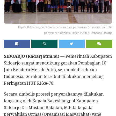
Kepala Bakesbangpol Sidoarjo bersama para perwakilan Ormas usai simbolis
penyerahan Bendera Merah Putih di Pendopo Sidoarjo
SIDOARJO (RadarJatim.id)
— Pemerintah Kabupaten
Sidoarjo sangat mendukung gerakan Pembagian 10
Juta Bendera Merah Putih, serentak di seluruh
Indonesia. Gerakan tersebut dilakukan menjelang
Peringatan HUT RI ke-78.
Secara simbolis prosesi penyerahannya dilakukan
langsung oleh Kepala Bakesbangpol Kabupaten
Sidoarjo Dr. Mustain Baladan, M.Pd.I kepada
perwakilan Ormas (Organisasi Masyarakat) yang