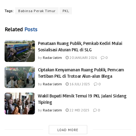
Tags:
Babinsa Perak Timur
PKL
Related
Posts
Penataan Ruang Publik, Pemkab Kediri Mulai
Sosialisasi Aturan PKL di SLG
by
Radar Jatim
20 JANUARI 2026
0
Ciptakan Kenyamanan Ruang Publik, Pemcam
Tertiban PKL di Trotoar Alun-alun Blega
by
Radar Jatim
16 JULI 2025
0
Wakil Bupati Mimik Temui 19 PKL Jalani Sidang
Tipiring
by
Radar Jatim
22 MEI 2025
0
LOAD MORE