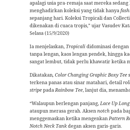
apalagi usia pra-remaja saat mereka sedang b
menghadirkan koleksi yang tidak hanya
fash
sepanjang hari. Koleksi Tropicali dan Colle
dikenakan di cuaca tropis,” ujar Vasudev Kat
Selasa (15/9/2020)
Ia menjelaskan,
Tropicali
didominasi dengan 
tanpa lengan, kaos lengan pendek, hingga ka
sangat lembut, tidak perlu khawatir ketika
Dikatakan
, Color Changing Graphic Boxy Tee
s
terkena panas atau sinar matahari, detail
rol
stripe
pada
Rainbow Tee
, lanjut dia, menamba
“Walaupun berlengan panjang,
Lace Up Long
ataupun merasa gerah. Aksen
notch
pada bag
menggemaskan ketika mengenkan
Pattern 
Notch Neck Tank
degan aksen garis-garis.