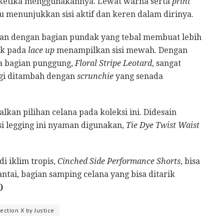
ketika menggunakannya. Lewat warna serta
print
menunjukkan sisi aktif dan keren dalam dirinya.
gan dengan bagian pundak yang tebal membuat lebih
ik pada
lace up
menampilkan sisi mewah. Dengan
ada bagian punggung,
Floral Stripe Leotard
, sangat
gi ditambah dengan
scrunchie
yang senada
an pilihan celana pada koleksi ini. Didesain
 legging ini nyaman digunakan,
Tie Dye Twist Waist
i iklim tropis,
Cinched Side Performance Shorts
, bisa
tai, bagian samping celana yang bisa ditarik
)
ection X by Justice