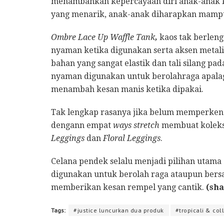
menambahkan kepercayaan diri anak-anak 
yang menarik, anak-anak diharapkan mampu 
Ombre Lace Up Waffle Tank
,
kaos tak berlen
nyaman ketika digunakan serta aksen metal
bahan yang sangat elastik dan tali silang p
nyaman digunakan untuk berolahraga apala
menambah kesan manis ketika dipakai.
Tak lengkap rasanya jika belum memperkenalk
dengann empat
ways stretch
membuat koleksi
Leggings
dan
Floral Leggings
.
Celana pendek selalu menjadi pilihan utama d
digunakan untuk berolah raga ataupun bersan
memberikan kesan rempel yang cantik.
(sha
Tags:
#justice luncurkan dua produk
#tropicali & coll