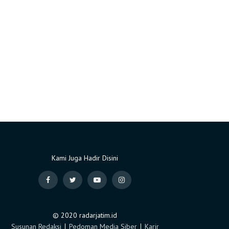
Kami Juga Hadir Disini
© 2020 radarjatim.id
Susunan Redaksi
∣
Pedoman Media Siber
∣
Karir