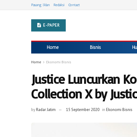
Pasang Iklan
Redaksi
Contact
E-PAPER
Home
Bisnis
Hu
Home
Ekonomi Bisnis
Justice Luncurkan Kol
Collection X by Justi
by
Radar Jatim
15 September 2020
in
Ekonomi Bisnis