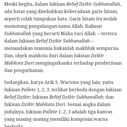
Meski begitu, dalam lukisan
Relief Dzikir Subhanallah
,
ada batas yang disebabkan keberadaan garis-hitam,
seperti celah tumpukan bata. Garis-hitam itu seolah
memotong pengulangan nama Allah. Kalimat
Subhanallah
yang berarti Maha Suci Allah —tertera
dalam lukisan
Relief Dzikir Subhanallah
—
menandakan manusia bukanlah makhluk sempurna.
Dan, objek mahkota duri dalam lukisan
Dzikir
Mahkota Duri
mengingatkanku terhadap penderitaan
dan pengorbanan.
Sedangkan, karya Arik S. Wartono yang lain, yaitu
lukisan
Pallete 1, 2, 3
, terlihat berbeda dengan lukisan
Relief Dzikir
; lukisan
Relief Dzikir Subhanallah
; dan
lukisan
Dzikir Mahkota Duri
. Sesuai angka dalam
judulnya, lukisan
Pallete 1, 2, 3
adalah tiga kanvas
yang masing-masing memiliki komposisi warna
berbeda.