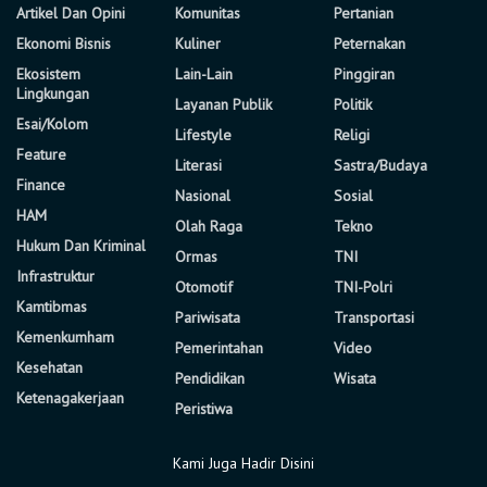
Artikel Dan Opini
Komunitas
Pertanian
Ekonomi Bisnis
Kuliner
Peternakan
Ekosistem
Lain-Lain
Pinggiran
Lingkungan
Layanan Publik
Politik
Esai/Kolom
Lifestyle
Religi
Feature
Literasi
Sastra/Budaya
Finance
Nasional
Sosial
HAM
Olah Raga
Tekno
Hukum Dan Kriminal
Ormas
TNI
Infrastruktur
Otomotif
TNI-Polri
Kamtibmas
Pariwisata
Transportasi
Kemenkumham
Pemerintahan
Video
Kesehatan
Pendidikan
Wisata
Ketenagakerjaan
Peristiwa
Kami Juga Hadir Disini