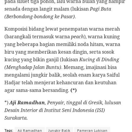
pada siluet tiga pohon, lalu warna bulan yang hampir
senada dengan langit malam (lukisan
Pagi Buta
(Berbondong-bondong ke Pasar)
.
Komposisi bidang lewat penempatan warna merah
(barangkali termasuk warna
peach
), warna kuning
yang beberapa bagian memiliki noda hitam, warna
biru yang memberikan kesan dingin, serta sosok
kucing yang bikin ganjil (lukisan
Kucing di Dinding
(Menghadap Jalan Buntu)
. Memang, imajinasi bisa
mengalami jungkir balik, seolah enam karya Saiful
Hadjar telah menjerat kehancuran dan keutuhan
agar sama-sama bersanding.
(*)
*)
Aji Ramadhan
, Penyair, tinggal di Gresik, lulusan
Desain Interior di Institut Seni Indonesia (ISI)
Surakarta.
Tags:
Aji Ramadhan
Jungkir Balik
Pameran Lukisan