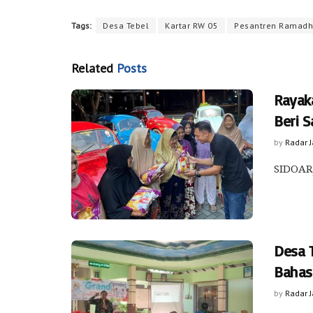
Tags:
Desa Tebel
Kartar RW 05
Pesantren Ramad
Related
Posts
Rayak
Beri 
by
Radar 
SIDOARJ
Desa 
Bahas
by
Radar 