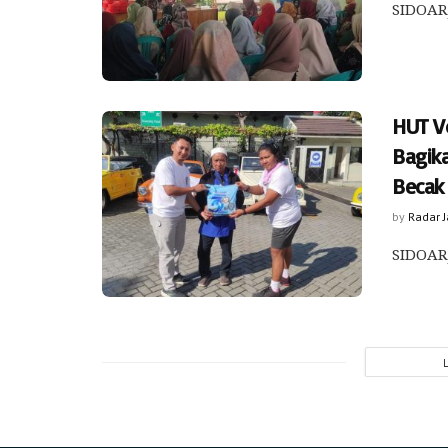
SIDOARJ
HUT V
Bagik
Becak
by
Radar 
SIDOARJ