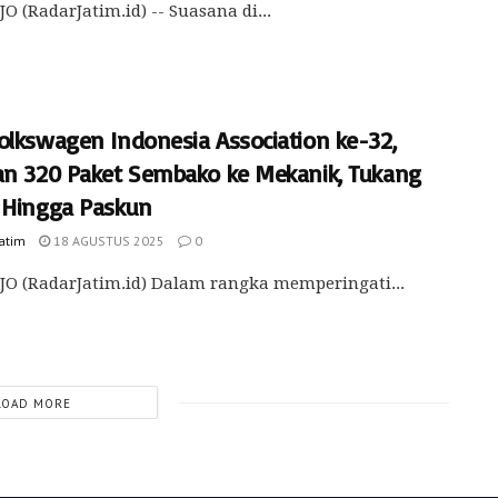
O (RadarJatim.id) -- Suasana di...
olkswagen Indonesia Association ke-32,
an 320 Paket Sembako ke Mekanik, Tukang
 Hingga Paskun
Jatim
18 AGUSTUS 2025
0
O (RadarJatim.id) Dalam rangka memperingati...
LOAD MORE