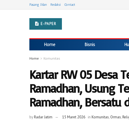
Pasang Iklan
Redaksi
Contact
E-PAPER
Home
Bisnis
Hu
Home
Komunitas
Kartar RW 05 Desa T
Ramadhan, Usung T
Ramadhan, Bersatu 
by
Radar Jatim
15 Maret 2026
in
Komunitas
,
Ormas
,
Reli