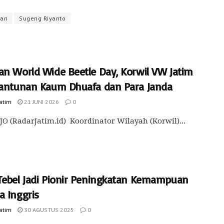
han
Sugeng Riyanto
an World Wide Beetle Day, Korwil VW Jatim
Santunan Kaum Dhuafa dan Para Janda
Jatim
21 JUNI 2026
0
O (RadarJatim.id) Koordinator Wilayah (Korwil)...
Tebel Jadi Pionir Peningkatan Kemampuan
a Inggris
Jatim
30 AGUSTUS 2025
0