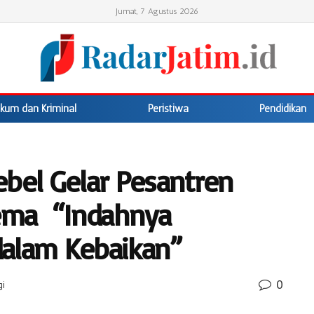
Jumat, 7 Agustus 2026
kum dan Kriminal
Peristiwa
Pendidikan
ebel Gelar Pesantren
ema “Indahnya
dalam Kebaikan”
0
gi