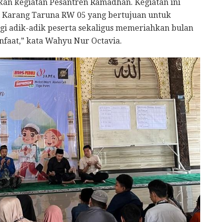
kan kegiatan Pesantren Ramadhan. Kegiatan ini
 Karang Taruna RW 05 yang bertujuan untuk
 adik-adik peserta sekaligus memeriahkan bulan
faat,” kata Wahyu Nur Octavia.