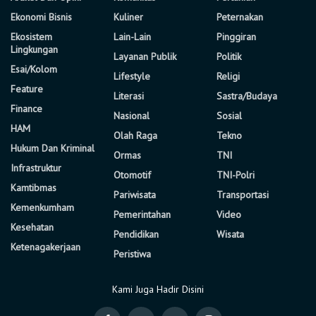
Ekonomi Bisnis
Kuliner
Peternakan
Ekosistem
Lain-Lain
Pinggiran
Lingkungan
Layanan Publik
Politik
Esai/Kolom
Lifestyle
Religi
Feature
Literasi
Sastra/Budaya
Finance
Nasional
Sosial
HAM
Olah Raga
Tekno
Hukum Dan Kriminal
Ormas
TNI
Infrastruktur
Otomotif
TNI-Polri
Kamtibmas
Pariwisata
Transportasi
Kemenkumham
Pemerintahan
Video
Kesehatan
Pendidikan
Wisata
Ketenagakerjaan
Peristiwa
Kami Juga Hadir Disini