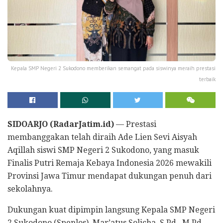
Kepala SMP Negeri 2 Sukodono memberikan semangat pada siswinya meraih prestasi
terbaik
SIDOARJO (RadarJatim.id)
— Prestasi
membanggakan telah diraih Ade Lien Sevi Aisyah
Aqillah siswi SMP Negeri 2 Sukodono, yang masuk
Finalis Putri Remaja Kebaya Indonesia 2026 mewakili
Provinsi Jawa Timur mendapat dukungan penuh dari
sekolahnya.
Dukungan kuat dipimpin langsung Kepala SMP Negeri
2 Sukodono (Spenlos), Mar’atus Solicha, S.Pd., M.Pd