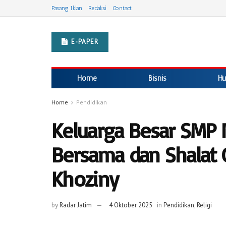
Pasang Iklan
Redaksi
Contact
E-PAPER
Home
Bisnis
Hu
Home
Pendidikan
Keluarga Besar SMP 
Bersama dan Shalat 
Khoziny
by
Radar Jatim
4 Oktober 2025
in
Pendidikan
,
Religi