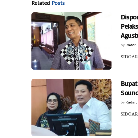
Related
Posts
Dispo
Pelak
Agust
by
Radar 
SIDOARJ
Bupat
Sound
by
Radar 
SIDOARJ