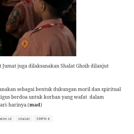
t Jumat juga dilaksanakan Shalat Ghoib dilanjut
sanakan sebagai bentuk dukungan moril dan spiritual
ligus berdoa untuk korban yang wafat dalam
ari-harinya.(
mad
)
atim.id
shalat
SMPN 4