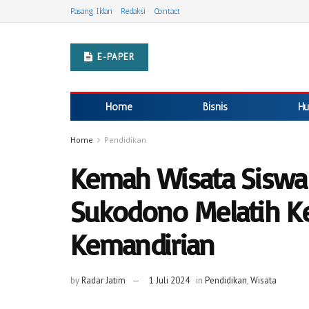
Pasang Iklan
Redaksi
Contact
E-PAPER
Home
Bisnis
Hu
Home
Pendidikan
Kemah Wisata Siswa
Sukodono Melatih Ke
Kemandirian
by
Radar Jatim
1 Juli 2024
in
Pendidikan
,
Wisata