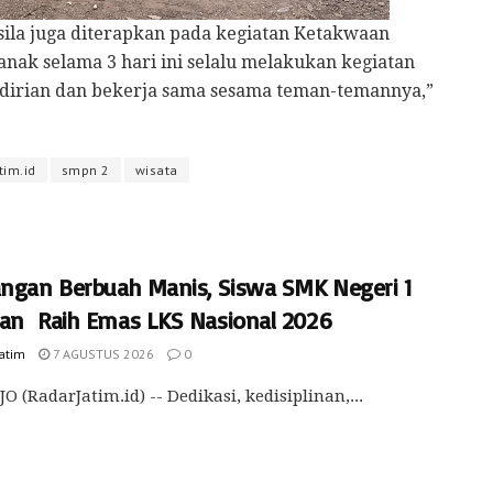
casila juga diterapkan pada kegiatan Ketakwaan
ak selama 3 hari ini selalu melakukan kegiatan
irian dan bekerja sama sesama teman-temannya,”
tim.id
smpn 2
wisata
angan Berbuah Manis, Siswa SMK Negeri 1
an Raih Emas LKS Nasional 2026
Jatim
7 AGUSTUS 2026
0
O (RadarJatim.id) -- Dedikasi, kedisiplinan,...