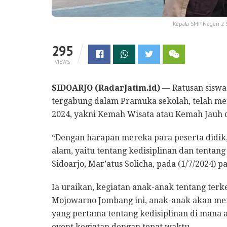
Kepala SMP Negeri 2
295
VIEWS
SIDOARJO (RadarJatim.id)
— Ratusan siswa
tergabung dalam Pramuka sekolah, telah me
2024, yakni Kemah Wisata atau Kemah Jauh 
“Dengan harapan mereka para peserta didik
alam, yaitu tentang kedisiplinan dan tentan
Sidoarjo, Mar’atus Solicha, pada (1/7/2024) pa
Ia uraikan, kegiatan anak-anak tentang ter
Mojowarno Jombang ini, anak-anak akan me
yang pertama tentang kedisiplinan di mana an
event kegiatan dengan tepat waktu.