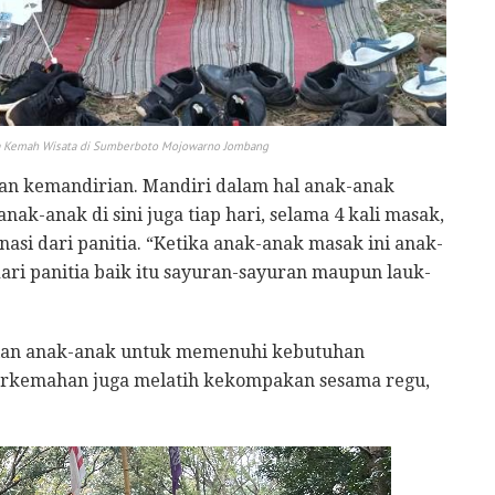
nya Kemah Wisata di Sumberboto Mojowarno Jombang
dan kemandirian. Mandiri dalam hal anak-anak
k-anak di sini juga tiap hari, selama 4 kali masak,
si dari panitia. “Ketika anak-anak masak ini anak-
i panitia baik itu sayuran-sayuran maupun lauk-
rian anak-anak untuk memenuhi kebutuhan
 perkemahan juga melatih kekompakan sesama regu,