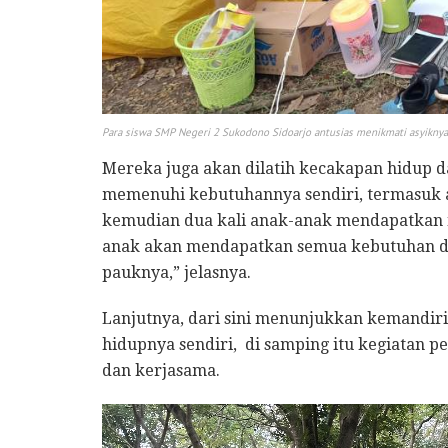
Para siswa SMP Negeri 2 Sukodono Sidoarjo antusias menikmati asyik
Mereka juga akan dilatih kecakapan hidup 
memenuhi kebutuhannya sendiri, termasuk ana
kemudian dua kali anak-anak mendapatkan na
anak akan mendapatkan semua kebutuhan dar
pauknya,” jelasnya.
Lanjutnya, dari sini menunjukkan kemandi
hidupnya sendiri, di samping itu kegiatan
dan kerjasama.