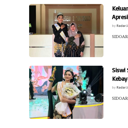
Kelua
Apres
by
Radar 
SIDOARJ
Siswi
Kebay
by
Radar 
SIDOARJ