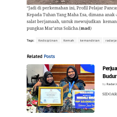
“Jadi di perkemahan ini, Profil Pelajar Pan
Kepada Tuhan Yang Maha Esa, dimana anak-an
salat berjamaah, untuk mewujudkan kemand
pungkas Mar’atus Solicha.(
mad
)
Tags:
Kedisiplinan
Kemah
kemandirian
radarja
Related
Posts
Perju
Budur
by
Radar 
SIDOARJ