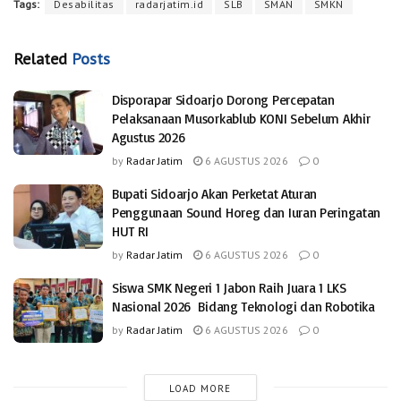
Tags:
Desabilitas
radarjatim.id
SLB
SMAN
SMKN
Related
Posts
Disporapar Sidoarjo Dorong Percepatan
Pelaksanaan Musorkablub KONI Sebelum Akhir
Agustus 2026
by
Radar Jatim
6 AGUSTUS 2026
0
Bupati Sidoarjo Akan Perketat Aturan
Penggunaan Sound Horeg dan Iuran Peringatan
HUT RI
by
Radar Jatim
6 AGUSTUS 2026
0
Siswa SMK Negeri 1 Jabon Raih Juara 1 LKS
Nasional 2026 Bidang Teknologi dan Robotika
by
Radar Jatim
6 AGUSTUS 2026
0
LOAD MORE