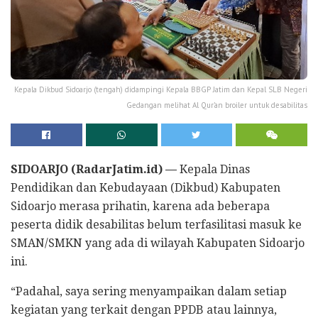
Kepala Dikbud Sidoarjo (tengah) didampingi Kepala BBGP Jatim dan Kepal SLB Negeri
Gedangan melihat Al Qur’an broiler untuk desabilitas
SIDOARJO (RadarJatim.id) —
Kepala Dinas
Pendidikan dan Kebudayaan (Dikbud) Kabupaten
Sidoarjo merasa prihatin, karena ada beberapa
peserta didik desabilitas belum terfasilitasi masuk ke
SMAN/SMKN yang ada di wilayah Kabupaten Sidoarjo
ini.
“Padahal, saya sering menyampaikan dalam setiap
kegiatan yang terkait dengan PPDB atau lainnya,