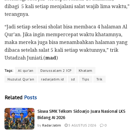
dibagi 5 kali setiap menjalani salat wajib lima waktu,”
terangnya.
“Jadi setiap selesai sholat bisa membaca 4 halaman Al
Qur’an. Jika ingin mempercepat waktu khatamnya,
maka mereka juga bisa menambahkan halaman yang
dibaca setelah salat 5 kali setiap waktunnya,” trik
Ustadzah Juniati.(
mad
)
Tags:
Al qur’an
Darussalam 2 ICP
Khatam
Nuzulul Qur'an
radarjatim.id
sd
Tips
Trik
Related
Posts
Siswa SMK Telkom Sidoarjo Juara Nasional LKS
Bidang AI 2026
by
Radar Jatim
5 AGUSTUS 2026
0