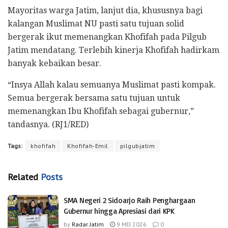
Mayoritas warga Jatim, lanjut dia, khususnya bagi
kalangan Muslimat NU pasti satu tujuan solid
bergerak ikut memenangkan Khofifah pada Pilgub
Jatim mendatang. Terlebih kinerja Khofifah hadirkam
banyak kebaikan besar.
“Insya Allah kalau semuanya Muslimat pasti kompak.
Semua bergerak bersama satu tujuan untuk
memenangkan Ibu Khofifah sebagai gubernur,”
tandasnya. (RJ1/RED)
Tags:
khofifah
Khofifah-Emil
pilgubjatim
Related
Posts
SMA Negeri 2 Sidoarjo Raih Penghargaan
Gubernur hingga Apresiasi dari KPK
by
Radar Jatim
9 MEI 2026
0