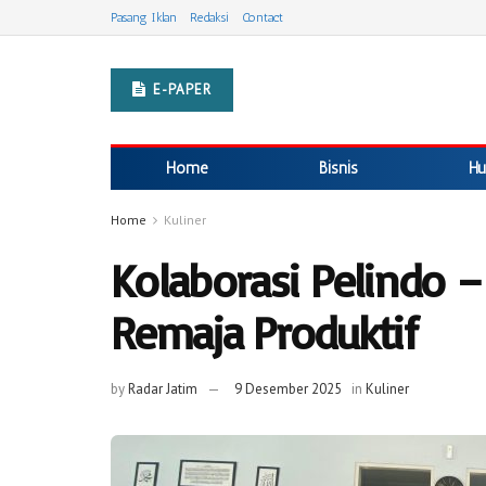
Pasang Iklan
Redaksi
Contact
E-PAPER
Home
Bisnis
Hu
Home
Kuliner
Kolaborasi Pelindo 
Remaja Produktif
by
Radar Jatim
9 Desember 2025
in
Kuliner