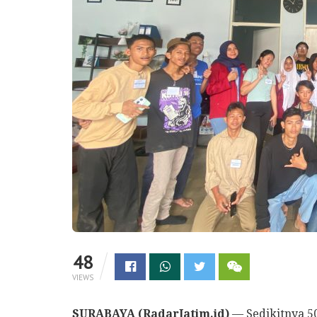
48
VIEWS
SURABAYA (RadarJatim.id)
— Sedikitnya 5