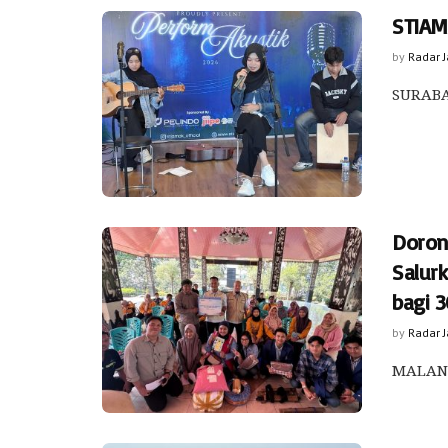
STIAM
by
Radar 
SURABAY
Doron
Salur
bagi 3
by
Radar 
MALANG 