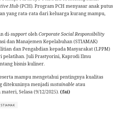
ative Hub
(PCH). Program PCH menyasar anak putus
tan yang rata-rata dari keluarga kurang mampu,
n di-
support
oleh
Corporate Social Responsibility
strasi dan Manajemen Kepelabuhan (STIAMAK)
litian dan Pengabdian kepada Masyarakat (LPPM)
elatihan. Juli Prastyorini, Kaprodi Ilmu
tang bisnis kuliner.
peserta mampu mengetahui pentingnya kualitas
yg ditekuninya menjadi
sustainable
atau
materi, Selasa (9/12/2025).
(fai)
STIAMAK