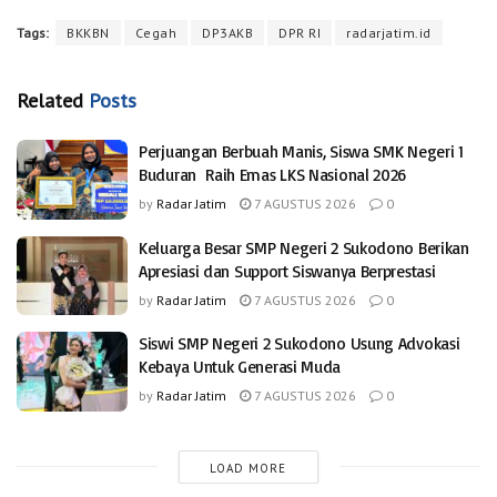
Tags:
BKKBN
Cegah
DP3AKB
DPR RI
radarjatim.id
Related
Posts
Perjuangan Berbuah Manis, Siswa SMK Negeri 1
Buduran Raih Emas LKS Nasional 2026
by
Radar Jatim
7 AGUSTUS 2026
0
Keluarga Besar SMP Negeri 2 Sukodono Berikan
Apresiasi dan Support Siswanya Berprestasi
by
Radar Jatim
7 AGUSTUS 2026
0
Siswi SMP Negeri 2 Sukodono Usung Advokasi
Kebaya Untuk Generasi Muda
by
Radar Jatim
7 AGUSTUS 2026
0
LOAD MORE