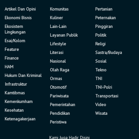
Artikel Dan Opini
Komunitas
Pertanian
Ekonomi Bisnis
Kuliner
Peternakan
Ekosistem
Lain-Lain
Pinggiran
Lingkungan
Layanan Publik
Politik
Esai/Kolom
Lifestyle
Religi
Feature
Literasi
Sastra/Budaya
Finance
Nasional
Sosial
HAM
Olah Raga
Tekno
Hukum Dan Kriminal
Ormas
TNI
Infrastruktur
Otomotif
TNI-Polri
Kamtibmas
Pariwisata
Transportasi
Kemenkumham
Pemerintahan
Video
Kesehatan
Pendidikan
Wisata
Ketenagakerjaan
Peristiwa
Kami Juga Hadir Disini