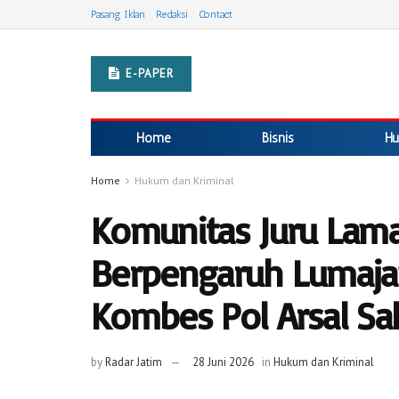
Pasang Iklan
Redaksi
Contact
E-PAPER
Home
Bisnis
Hu
Home
Hukum dan Kriminal
Komunitas Juru Lama
Berpengaruh Lumajan
Kombes Pol Arsal S
by
Radar Jatim
28 Juni 2026
in
Hukum dan Kriminal