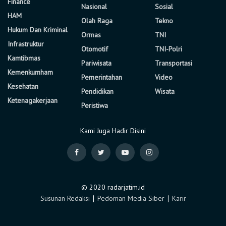
Finance
Nasional
Sosial
HAM
Olah Raga
Tekno
Hukum Dan Kriminal
Ormas
TNI
Infrastruktur
Otomotif
TNI-Polri
Kamtibmas
Pariwisata
Transportasi
Kemenkumham
Pemerintahan
Video
Kesehatan
Pendidikan
Wisata
Ketenagakerjaan
Peristiwa
Kami Juga Hadir Disini
© 2020 radarjatim.id
Susunan Redaksi
∣
Pedoman Media Siber
∣
Karir