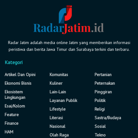
Radar Jatim adalah media online Jatim yang memberikan informasi
peristiwa dan berita Jawa Timur dan Surabaya terkini dan terbaru.
Kategori
Artikel Dan Opini
Komunitas
Pertanian
Ekonomi Bisnis
Kuliner
Peternakan
Ekosistem
Lain-Lain
Pinggiran
Lingkungan
Layanan Publik
Politik
Esai/Kolom
Lifestyle
Religi
Feature
Literasi
Sastra/Budaya
Finance
Nasional
Sosial
HAM
Olah Raga
Tekno