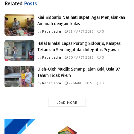
Related
Posts
Kiai Sidoarjo Nasihati Bupati Agar Menjalankan
Amanah dengan Ikhlas
by
Radar Jatim
31 MARET 2026
0
Halal Bihalal Lapas Porong Sidoarjo, Kalapas
Tekankan Semangat dan Integritas Pegawai
by
Radar Jatim
30 MARET 2026
0
Oleh-Oleh Mudik: Senang Jalan Kaki, Usia 97
Tahun Tidak Pikun
by
Radar Jatim
27 MARET 2026
0
LOAD MORE