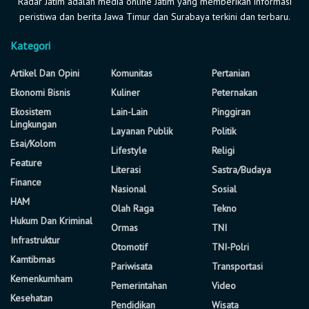
Radar Jatim adalah media online Jatim yang memberikan informasi
peristiwa dan berita Jawa Timur dan Surabaya terkini dan terbaru.
Kategori
Artikel Dan Opini
Komunitas
Pertanian
Ekonomi Bisnis
Kuliner
Peternakan
Ekosistem
Lain-Lain
Pinggiran
Lingkungan
Layanan Publik
Politik
Esai/Kolom
Lifestyle
Religi
Feature
Literasi
Sastra/Budaya
Finance
Nasional
Sosial
HAM
Olah Raga
Tekno
Hukum Dan Kriminal
Ormas
TNI
Infrastruktur
Otomotif
TNI-Polri
Kamtibmas
Pariwisata
Transportasi
Kemenkumham
Pemerintahan
Video
Kesehatan
Pendidikan
Wisata