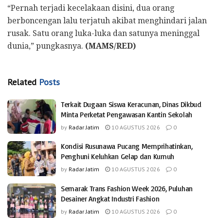
“Pernah terjadi kecelakaan disini, dua orang
berboncengan lalu terjatuh akibat menghindari jalan
rusak. Satu orang luka-luka dan satunya meninggal
dunia,” pungkasnya.
(MAMS/RED)
Related
Posts
Terkait Dugaan Siswa Keracunan, Dinas Dikbud
Minta Perketat Pengawasan Kantin Sekolah
by
Radar Jatim
10 AGUSTUS 2026
0
Kondisi Rusunawa Pucang Memprihatinkan,
Penghuni Keluhkan Gelap dan Kumuh
by
Radar Jatim
10 AGUSTUS 2026
0
Semarak Trans Fashion Week 2026, Puluhan
Desainer Angkat Industri Fashion
by
Radar Jatim
10 AGUSTUS 2026
0