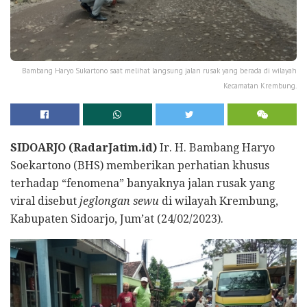
Bambang Haryo Sukartono saat melihat langsung jalan rusak yang berada di wilayah
Kecamatan Krembung.
SIDOARJO (RadarJatim.id)
Ir. H. Bambang Haryo
Soekartono (BHS) memberikan perhatian khusus
terhadap “fenomena” banyaknya jalan rusak yang
viral disebut
jeglongan sewu
di wilayah Krembung,
Kabupaten Sidoarjo, Jum’at (24/02/2023).