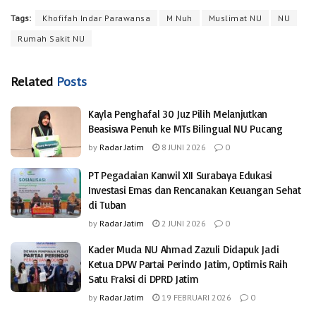
Tags:
Khofifah Indar Parawansa
M Nuh
Muslimat NU
NU
Rumah Sakit NU
Related
Posts
Kayla Penghafal 30 Juz Pilih Melanjutkan
Beasiswa Penuh ke MTs Bilingual NU Pucang
by
Radar Jatim
8 JUNI 2026
0
PT Pegadaian Kanwil XII Surabaya Edukasi
Investasi Emas dan Rencanakan Keuangan Sehat
di Tuban
by
Radar Jatim
2 JUNI 2026
0
Kader Muda NU Ahmad Zazuli Didapuk Jadi
Ketua DPW Partai Perindo Jatim, Optimis Raih
Satu Fraksi di DPRD Jatim
by
Radar Jatim
19 FEBRUARI 2026
0