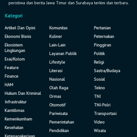
peristiwa dan berita Jawa Timur dan Surabaya terkini dan terbaru.
Kategori
Artikel Dan Opini
Komunitas
Pertanian
Ekonomi Bisnis
Kuliner
Peternakan
Ekosistem
Lain-Lain
Pinggiran
Lingkungan
Layanan Publik
Politik
Esai/Kolom
Lifestyle
Religi
Feature
Literasi
Sastra/Budaya
Finance
Nasional
Sosial
HAM
Olah Raga
Tekno
Hukum Dan Kriminal
Ormas
TNI
Infrastruktur
Otomotif
TNI-Polri
Kamtibmas
Pariwisata
Transportasi
Kemenkumham
Pemerintahan
Video
Kesehatan
Pendidikan
Wisata
Ketenagakerjaan