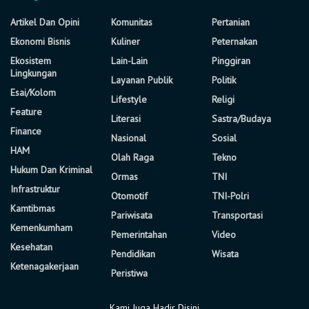
Artikel Dan Opini
Komunitas
Pertanian
Ekonomi Bisnis
Kuliner
Peternakan
Ekosistem
Lain-Lain
Pinggiran
Lingkungan
Layanan Publik
Politik
Esai/Kolom
Lifestyle
Religi
Feature
Literasi
Sastra/Budaya
Finance
Nasional
Sosial
HAM
Olah Raga
Tekno
Hukum Dan Kriminal
Ormas
TNI
Infrastruktur
Otomotif
TNI-Polri
Kamtibmas
Pariwisata
Transportasi
Kemenkumham
Pemerintahan
Video
Kesehatan
Pendidikan
Wisata
Ketenagakerjaan
Peristiwa
Kami Juga Hadir Disini