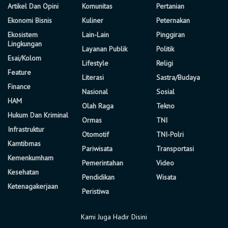
Artikel Dan Opini
Komunitas
Pertanian
Ekonomi Bisnis
Kuliner
Peternakan
Ekosistem
Lain-Lain
Pinggiran
Lingkungan
Layanan Publik
Politik
Esai/Kolom
Lifestyle
Religi
Feature
Literasi
Sastra/Budaya
Finance
Nasional
Sosial
HAM
Olah Raga
Tekno
Hukum Dan Kriminal
Ormas
TNI
Infrastruktur
Otomotif
TNI-Polri
Kamtibmas
Pariwisata
Transportasi
Kemenkumham
Pemerintahan
Video
Kesehatan
Pendidikan
Wisata
Ketenagakerjaan
Peristiwa
Kami Juga Hadir Disini