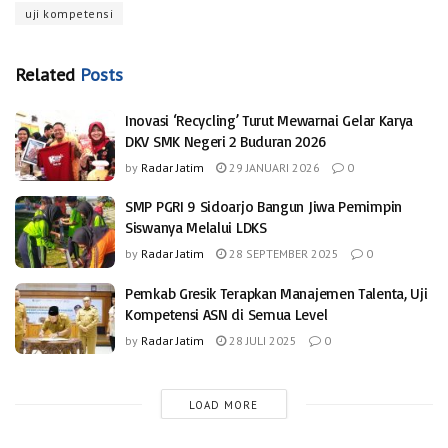
uji kompetensi
Related
Posts
Inovasi ‘Recycling’ Turut Mewarnai Gelar Karya
DKV SMK Negeri 2 Buduran 2026
by
Radar Jatim
29 JANUARI 2026
0
SMP PGRI 9 Sidoarjo Bangun Jiwa Pemimpin
Siswanya Melalui LDKS
by
Radar Jatim
28 SEPTEMBER 2025
0
Pemkab Gresik Terapkan Manajemen Talenta, Uji
Kompetensi ASN di Semua Level
by
Radar Jatim
28 JULI 2025
0
LOAD MORE