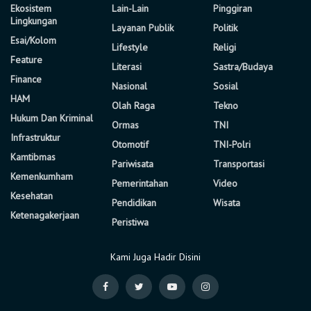
Ekosistem
Lain-Lain
Pinggiran
Lingkungan
Layanan Publik
Politik
Esai/Kolom
Lifestyle
Religi
Feature
Literasi
Sastra/Budaya
Finance
Nasional
Sosial
HAM
Olah Raga
Tekno
Hukum Dan Kriminal
Ormas
TNI
Infrastruktur
Otomotif
TNI-Polri
Kamtibmas
Pariwisata
Transportasi
Kemenkumham
Pemerintahan
Video
Kesehatan
Pendidikan
Wisata
Ketenagakerjaan
Peristiwa
Kami Juga Hadir Disini