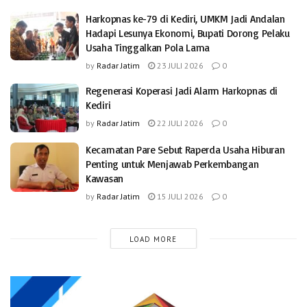
Harkopnas ke-79 di Kediri, UMKM Jadi Andalan
Hadapi Lesunya Ekonomi, Bupati Dorong Pelaku
Usaha Tinggalkan Pola Lama
by
Radar Jatim
23 JULI 2026
0
Regenerasi Koperasi Jadi Alarm Harkopnas di
Kediri
by
Radar Jatim
22 JULI 2026
0
Kecamatan Pare Sebut Raperda Usaha Hiburan
Penting untuk Menjawab Perkembangan
Kawasan
by
Radar Jatim
15 JULI 2026
0
LOAD MORE