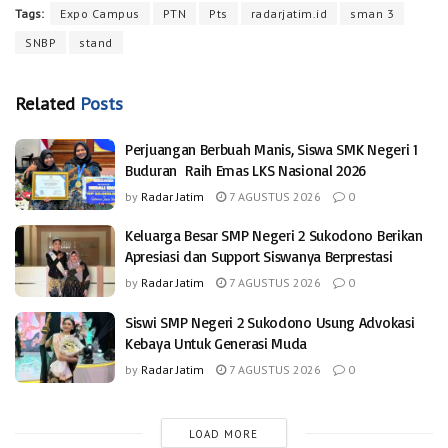
Tags:
Expo Campus
PTN
Pts
radarjatim.id
sman 3
SNBP
stand
Related
Posts
Perjuangan Berbuah Manis, Siswa SMK Negeri 1
Buduran Raih Emas LKS Nasional 2026
by
Radar Jatim
7 AGUSTUS 2026
0
Keluarga Besar SMP Negeri 2 Sukodono Berikan
Apresiasi dan Support Siswanya Berprestasi
by
Radar Jatim
7 AGUSTUS 2026
0
Siswi SMP Negeri 2 Sukodono Usung Advokasi
Kebaya Untuk Generasi Muda
by
Radar Jatim
7 AGUSTUS 2026
0
LOAD MORE