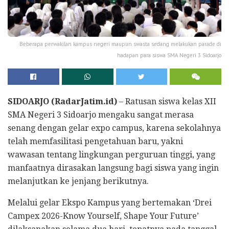
Beberapa perwakilan kampus negeri maupun swasta sedang melakukan parade di
hadapan para siswa SMA Negeri 3 Sidoarjo
SIDOARJO (RadarJatim.id)
– Ratusan siswa kelas XII
SMA Negeri 3 Sidoarjo mengaku sangat merasa
senang dengan gelar expo campus, karena sekolahnya
telah memfasilitasi pengetahuan baru, yakni
wawasan tentang lingkungan perguruan tinggi, yang
manfaatnya dirasakan langsung bagi siswa yang ingin
melanjutkan ke jenjang berikutnya.
Melalui gelar Ekspo Kampus yang bertemakan ‘Drei
Campex 2026-Know Yourself, Shape Your Future’