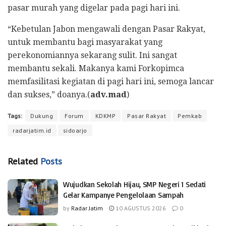
pasar murah yang digelar pada pagi hari ini.
“Kebetulan Jabon mengawali dengan Pasar Rakyat,
untuk membantu bagi masyarakat yang
perekonomiannya sekarang sulit. Ini sangat
membantu sekali. Makanya kami Forkopimca
memfasilitasi kegiatan di pagi hari ini, semoga lancar
dan sukses,” doanya.(
adv.mad
)
Tags:
Dukung
Forum
KDKMP
Pasar Rakyat
Pemkab
radarjatim.id
sidoarjo
Related
Posts
Wujudkan Sekolah Hijau, SMP Negeri 1 Sedati
Gelar Kampanye Pengelolaan Sampah
by
Radar Jatim
10 AGUSTUS 2026
0