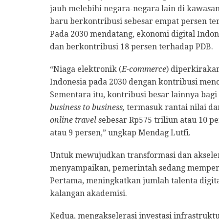
jauh melebihi negara-negara lain di kawasan
baru berkontribusi sebesar empat persen te
Pada 2030 mendatang, ekonomi digital Indone
dan berkontribusi 18 persen terhadap PDB.
“Niaga elektronik (
E-commerce
) diperkiraka
Indonesia pada 2030 dengan kontribusi menca
Sementara itu, kontribusi besar lainnya bag
business to business,
termasuk rantai nilai dan
online travel s
ebesar Rp575 triliun atau 10 p
atau 9 persen,” ungkap Mendag Lutfi.
Untuk mewujudkan transformasi dan akselera
menyampaikan, pemerintah sedang mempersia
Pertama, meningkatkan jumlah talenta digita
kalangan akademisi.
Kedua, mengakselerasi investasi infrastrukt