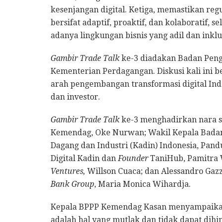
kesenjangan digital. Ketiga, memastikan regu
bersifat adaptif, proaktif, dan kolaboratif, 
adanya lingkungan bisnis yang adil dan inklus
Gambir Trade Talk
ke-3 diadakan Badan Pen
Kementerian Perdagangan. Diskusi kali ini
arah pengembangan transformasi digital Indo
dan investor.
Gambir Trade Talk
ke-3 menghadirkan nara 
Kemendag, Oke Nurwan; Wakil Kepala Badan
Dagang dan Industri (Kadin) Indonesia, Pan
Digital Kadin dan
Founder
TaniHub, Pamitra 
Ventures,
Willson Cuaca; dan Alessandro Gazz
Bank Group
, Maria Monica Wihardja.
Kepala BPPP Kemendag Kasan menyampaikan, 
adalah hal yang mutlak dan tidak dapat dihin