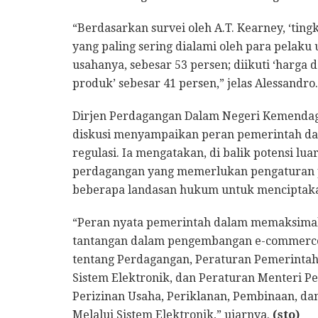
“Berdasarkan survei oleh A.T. Kearney, ‘t
yang paling sering dialami oleh para pelak
usahanya, sebesar 53 persen; diikuti ‘harga 
produk’ sebesar 41 persen,” jelas Alessandro.
Dirjen Perdagangan Dalam Negeri Kemendag
diskusi menyampaikan peran pemerintah dala
regulasi. Ia mengatakan, di balik potensi lua
perdagangan yang memerlukan pengaturan p
beberapa landasan hukum untuk menciptakan 
“Peran nyata pemerintah dalam memaksimal
tantangan dalam pengembangan e-commerce
tentang Perdagangan, Peraturan Pemerintah
Sistem Elektronik, dan Peraturan Menteri P
Perizinan Usaha, Periklanan, Pembinaan, d
Melalui Sistem Elektronik,” ujarnya.
(sto)