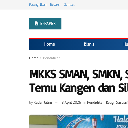
Pasang Iklan
Redaksi
Contact
E-PAPER
Home
Bisnis
Hu
Home
Pendidikan
MKKS SMAN, SMKN, S
Temu Kangen dan Sil
by
Radar Jatim
8 April 2026
in
Pendidikan
,
Religi
,
Sastra