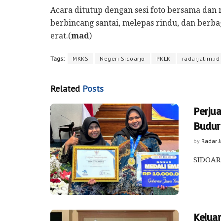
Acara ditutup dengan sesi foto bersama dan 
berbincang santai, melepas rindu, dan ber
erat.(
mad
)
Tags:
MKKS
Negeri Sidoarjo
PKLK
radarjatim.id
Related
Posts
Perju
Budur
by
Radar 
SIDOARJ
Kelua