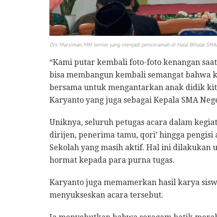
Drs. Marsiman, MM senior yang menjadi penceramah di Halal Bihalal SM
​“Kami putar kembali foto-foto kenangan saa
bisa membangun kembali semangat bahwa ki
bersama untuk mengantarkan anak didik kita
Karyanto yang juga sebagai Kepala SMA Neger
​Uniknya, seluruh petugas acara dalam kegia
dirijen, penerima tamu, qori’ hingga pengis
Sekolah yang masih aktif. Hal ini dilakukan
hormat kepada para purna tugas.
​Karyanto juga memamerkan hasil karya sisw
menyukseskan acara tersebut.