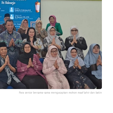
Para senior bersama-sama mengucapkan mohon maaf lahir dan batin