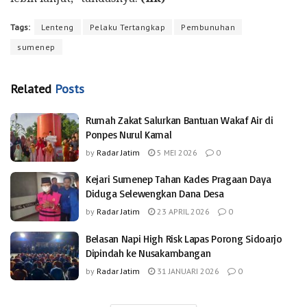
Tags:
Lenteng
Pelaku Tertangkap
Pembunuhan
sumenep
Related
Posts
Rumah Zakat Salurkan Bantuan Wakaf Air di
Ponpes Nurul Kamal
by
Radar Jatim
5 MEI 2026
0
Kejari Sumenep Tahan Kades Pragaan Daya
Diduga Selewengkan Dana Desa
by
Radar Jatim
23 APRIL 2026
0
Belasan Napi High Risk Lapas Porong Sidoarjo
Dipindah ke Nusakambangan
by
Radar Jatim
31 JANUARI 2026
0