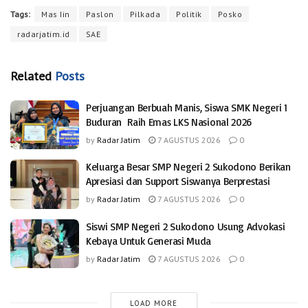
Tags:
Mas Iin
Paslon
Pilkada
Politik
Posko
radarjatim.id
SAE
Related
Posts
Perjuangan Berbuah Manis, Siswa SMK Negeri 1
Buduran Raih Emas LKS Nasional 2026
by
Radar Jatim
7 AGUSTUS 2026
0
Keluarga Besar SMP Negeri 2 Sukodono Berikan
Apresiasi dan Support Siswanya Berprestasi
by
Radar Jatim
7 AGUSTUS 2026
0
Siswi SMP Negeri 2 Sukodono Usung Advokasi
Kebaya Untuk Generasi Muda
by
Radar Jatim
7 AGUSTUS 2026
0
LOAD MORE