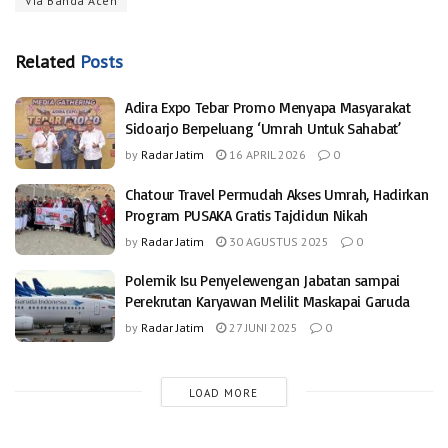
Via Banda Aceh
Related
Posts
Adira Expo Tebar Promo Menyapa Masyarakat
Sidoarjo Berpeluang ‘Umrah Untuk Sahabat’
by
Radar Jatim
16 APRIL 2026
0
Chatour Travel Permudah Akses Umrah, Hadirkan
Program PUSAKA Gratis Tajdidun Nikah
by
Radar Jatim
30 AGUSTUS 2025
0
Polemik Isu Penyelewengan Jabatan sampai
Perekrutan Karyawan Melilit Maskapai Garuda
by
Radar Jatim
27 JUNI 2025
0
LOAD MORE