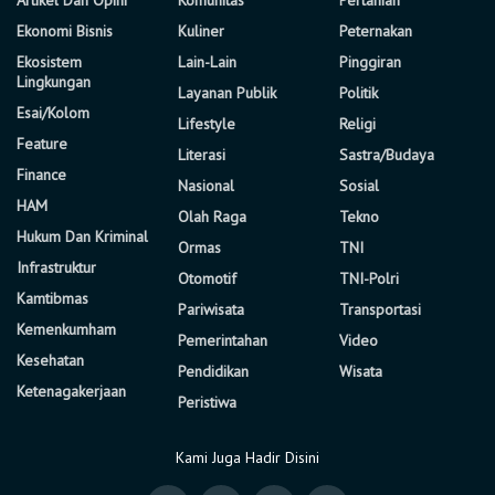
Ekonomi Bisnis
Kuliner
Peternakan
Ekosistem
Lain-Lain
Pinggiran
Lingkungan
Layanan Publik
Politik
Esai/Kolom
Lifestyle
Religi
Feature
Literasi
Sastra/Budaya
Finance
Nasional
Sosial
HAM
Olah Raga
Tekno
Hukum Dan Kriminal
Ormas
TNI
Infrastruktur
Otomotif
TNI-Polri
Kamtibmas
Pariwisata
Transportasi
Kemenkumham
Pemerintahan
Video
Kesehatan
Pendidikan
Wisata
Ketenagakerjaan
Peristiwa
Kami Juga Hadir Disini