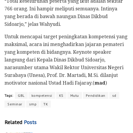
“Total keseluruhan peserta yang ikut adalah sekitar
766 orang. Ini hampir meliputi semuanya. Intinya
yang berada di bawah naungan Dinas Dikbud
Sidoarjo,” jelas Wahyudi.
​Untuk mencapai target peningkatan kompetensi yang
maksimal, acara ini menghadirkan jajaran pemateri
yang kompeten di bidangnya. Keynote speaker
langsung dari Kepala Dinas Dikbud Sidoarjo,
narasumber utama Wakil Rektor Universitas Negeri
Surabaya (Unesa), Prof. Dr. Martadi, M.Si. dilanjut
motivator nasional Ustad Hadi Fajaray.(
mad
)
Tags:
GBL
kompetensi
KS
Mutu
Pendidikan
sd
Seminar
smp
TK
Related
Posts