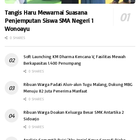
Tangis Haru Mewarnai Suasana
Penjemputan Siswa SMA Negeri 1
Wonoayu
0 SHARES
Soft Launching KM Dharma Kencana V, Fasilitas Mewah
Berkapasitas 1.400 Penumpang
0 SHARES
Ribuan Warga Padati Alun-alun Tugu Malang, Dukung MBG
Menuju 82 Juta Penerima Manfaat
0 SHARES
Ribuan Warga Doakan Keluarga Besar SMK Antartika 2
Sidoarjo
0 SHARES
Analisis Semantik Puisi ‘Aku Ingin’ Karya Sapardi Djoko