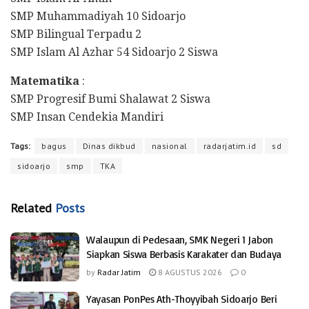
SMP Muhammadiyah 10 Sidoarjo
SMP Bilingual Terpadu 2
SMP Islam Al Azhar 54 Sidoarjo 2 Siswa
Matematika
:
SMP Progresif Bumi Shalawat 2 Siswa
SMP Insan Cendekia Mandiri
Tags:
bagus
Dinas dikbud
nasional
radarjatim.id
sd
sidoarjo
smp
TKA
Related
Posts
Walaupun di Pedesaan, SMK Negeri 1 Jabon
Siapkan Siswa Berbasis Karakater dan Budaya
by
Radar Jatim
8 AGUSTUS 2026
0
Yayasan PonPes Ath-Thoyyibah Sidoarjo Beri