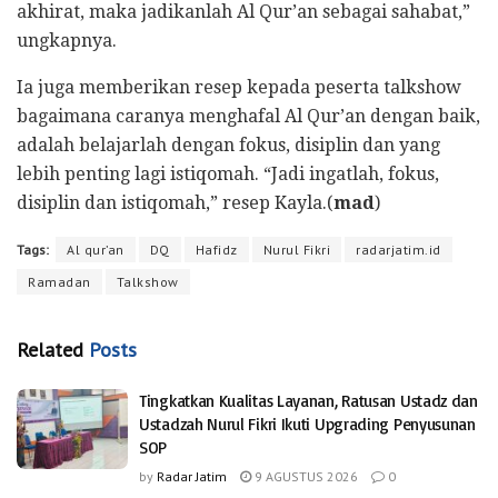
akhirat, maka jadikanlah Al Qur’an sebagai sahabat,”
ungkapnya.
Ia juga memberikan resep kepada peserta talkshow
bagaimana caranya menghafal Al Qur’an dengan baik,
adalah belajarlah dengan fokus, disiplin dan yang
lebih penting lagi istiqomah. “Jadi ingatlah, fokus,
disiplin dan istiqomah,” resep Kayla.(
mad
)
Tags:
Al qur’an
DQ
Hafidz
Nurul Fikri
radarjatim.id
Ramadan
Talkshow
Related
Posts
Tingkatkan Kualitas Layanan, Ratusan Ustadz dan
Ustadzah Nurul Fikri Ikuti Upgrading Penyusunan
SOP
by
Radar Jatim
9 AGUSTUS 2026
0